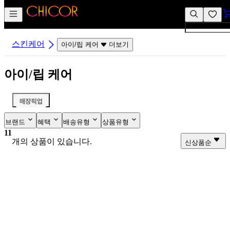
컨
앱
텐
바
츠
바
바
로
스킨케어
아이/립 케어
더보기
로
가
가
기
아이/립 케어
기
브랜드
혜택
배송유형
상품유형
11
개의 상품이 있습니다.
신상품순